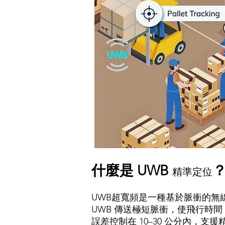
什麼是 UWB
精準定位
UWB超寬頻是一種基於脈衝的無線電技
UWB 傳送極短脈衝，使飛行時
誤差控制在 10–30 公分內，