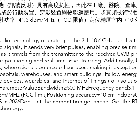
效應（訊號反射）具有高度抗性，因此在工廠、醫院、倉
於行動裝置、穿戴裝置與物聯網應用。超寬頻技術特性參數數值
功率−41.3 dBm/MHz（FCC 限值）定位精度室內 ±10 
radio technology operating in the 3.1–10.6 GHz band wit
ignals, it sends very brief pulses, enabling precise time
as it travels from the transmitter to the receiver, UWB p
 positioning and real-time asset tracking. Additionally, U
s, where signals bounce off surfaces, making it exception
hospitals, warehouses, and smart buildings. Its low en
ile devices, wearables, and Internet of Things (IoT) so
ameterValueBandwidth≥500 MHzFrequency band3.1–10
dBm/MHz (FCC limit)Positioning accuracy±10 cm indoors
n 2026Don't let the competition get ahead. Get the RT
echnology.