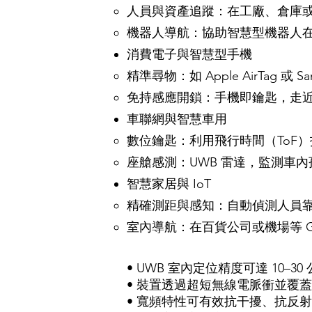
人員與資產追蹤：在工廠、倉庫
機器人導航：協助智慧型機器人
消費電子與智慧型手機
精準尋物：如 Apple AirTag 或 S
免持感應開鎖：手機即鑰匙，走近門鎖即可
車聯網與智慧車用
數位鑰匙：利用飛行時間（ToF
座艙感測：UWB 雷達，監測車
智慧家居與 IoT
精確測距與感知：自動偵測人員
室內導航：在百貨公司或機場等 
• UWB 室內定位精度可達 10–30 
• 裝置透過超短無線電脈衝並覆
• 寬頻特性可有效抗干擾、抗反