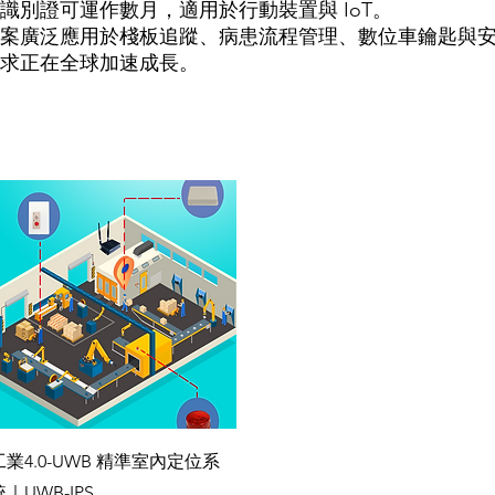
識別證可運作數月，適用於行動裝置與 IoT。
專案廣泛應用於棧板追蹤、病患流程管理、數位車鑰匙與
需求正在全球加速成長。
快速瀏覽
工業4.0-UWB 精準室內定位系
統｜UWB-IPS