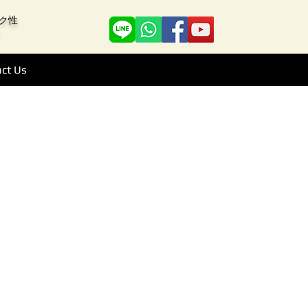
アーク性
ct Us