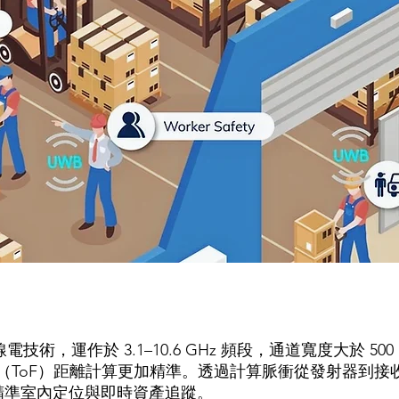
？
術，運作於 3.1–10.6 GHz 頻段，通道寬度大於 5
間（ToF）距離計算更加精準。透過計算脈衝從發射器到接
支援精準室內定位與即時資產追蹤。