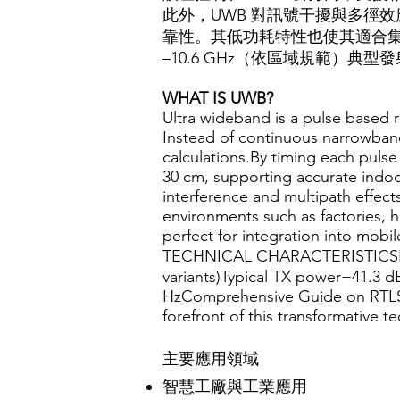
此外，UWB 對訊號干擾與多徑
靠性。其低功耗特性也使其適合集成
–10.6 GHz（依區域規範）典型發射
WHAT IS UWB?
Ultra wideband is a pulse based 
Instead of continuous narrowband s
calculations.By timing each pulse 
30 cm, supporting accurate indoor
interference and multipath effect
environments such as factories, 
perfect for integration into mob
TECHNICAL CHARACTERISTICSPar
variants)Typical TX power−41.3 
HzComprehensive Guide on RTLS i
forefront of this transformative t
主要應用領域
智慧工廠與工業應用