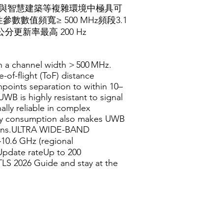
庫與智慧建築等複雜環境中極具可
頻寬≥ 500 MHz頻段3.1
公分更新率最高 200 Hz
h a channel width > 500 MHz.
-of-flight (ToF) distance
inpoints separation to within 10–
WB is highly resistant to signal
ally reliable in complex
ergy consumption also makes UWB
lutions.ULTRA WIDE-BAND
.6 GHz (regional
Update rateUp to 200
LS 2026 Guide and stay at the