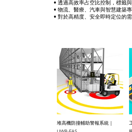
• 透過高效率占空比控制，標籤與
• 物流、醫療、汽車與智慧建築
• 對於高精度、安全即時定位的
快速瀏覽
堆高機防撞輔助警報系統｜
UWB-FAS