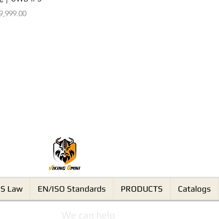
價格
9,999.00
VikingOmni PPE
S Law
EN/ISO Standards
PRODUCTS
Catalogs
We can help