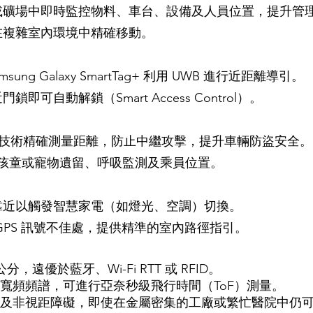
或礦場中即時監控物料、車台、設備及人員位置，提升管
在複雜室內環境中精確移動。
amsung Galaxy SmartTag+ 利用 UWB 進行近距離導引。
自動解鎖（Smart Access Control）。
）技術精確測量距離，防止中繼攻擊，提升車輛防盜安全。
內孩童或寵物遺留、呼吸監測及乘員位置。​
靠近以觸發智慧家電（如燈光、空調）切換。
GPS 訊號不佳處，提供精準的室內路徑指引。
公分，遠優於藍牙、Wi-Fi RTT 或 RFID。
蓋寬頻頻譜，可進行亞奈秒級飛行時間（ToF）測量。
射及非視距障礙，即使在金屬密集的工廠或繁忙醫院中仍