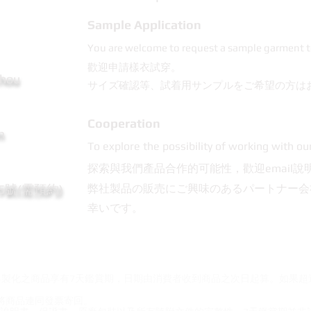
Sample Application
You are welcome to request a sample garment t
歡迎申請樣衣試穿。
Chou
サイズ確認等、試着用サンプルをご希望の方は
Cooperation
m
To explore the possibility of working with ou
探索與我們產品合作的可能性，歡迎email說
95號(需預約)
弊社製品の販売にご興味のあるパートナー会
幸いです。
客製化之商品享有7天鑑賞期，日期由消費者收到商品之次日起算。如果
將商品連同發票寄回。