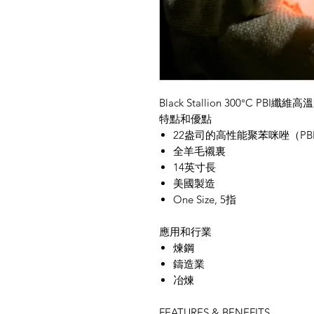
Black Stallion 300°C PBI纖
特點和優點
22
盎司的高性能聚苯咪唑（
PB
全羊毛襯裏
14
英寸長
美國製造
One Size, 5指
應用和行業
煉鋼
鑄造業
冶煉
FEATURES & BENEFITS