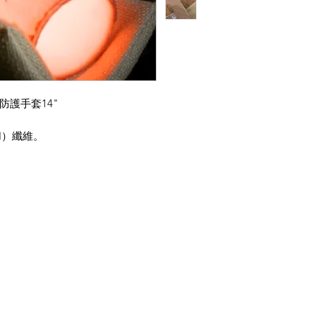
維高溫防護手套14"
I
）纖維。