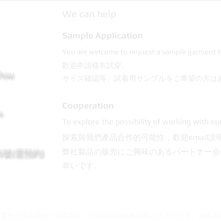
We can help
Sample Application
You are welcome to request a sample garment t
歡迎申請樣衣試穿。
Chou
サイズ確認等、試着用サンプルをご希望の方は
Cooperation
m
To explore the possibility of working with ou
探索與我們產品合作的可能性，歡迎email說
95號(需預約)
弊社製品の販売にご興味のあるパートナー会
幸いです。
客製化之商品享有7天鑑賞期，日期由消費者收到商品之次日起算。如果