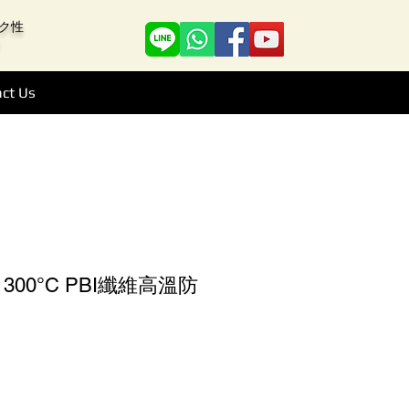
アーク性
ct Us
ion 300°C PBI纖維高溫防