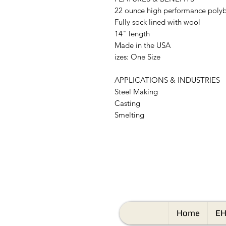
22 ounce high performance polyb
Fully sock lined with wool
14" length
Made in the USA
izes: One Size
APPLICATIONS & INDUSTRIES
Steel Making
Casting
Smelting
Home
EH