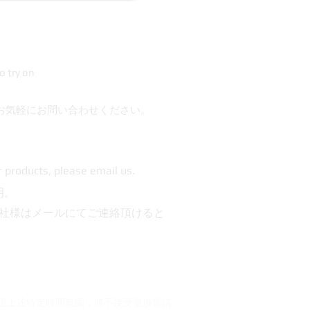
o try on
お気軽にお問い合わせください。
r products, please email us.
明。
社様はメールにてご連絡頂けると
超過上述特定時間範圍，將不接受退換貨請