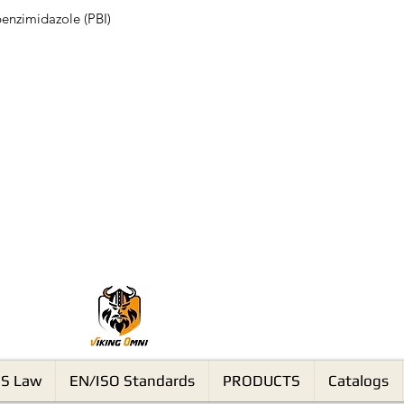
enzimidazole (PBI)
VikingOmni PPE
S Law
EN/ISO Standards
PRODUCTS
Catalogs