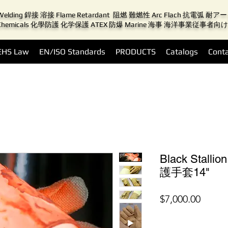
Welding 銲接 溶接 Flame Retardant 阻燃 難燃性 Arc Flach 抗電弧 耐
Chemicals 化學防護 化学保護 ATEX 防爆 Marine 海事 海洋事業従事者向け
EHS Law
EN/ISO Standards
PRODUCTS
Catalogs
Conta
Black Stall
護手套14"
價
$7,000.00
格