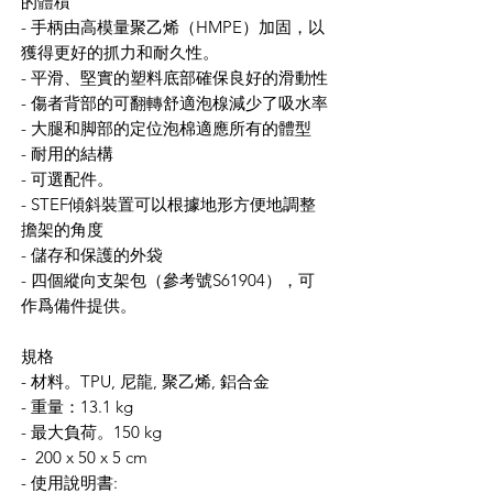
的體積
- 手柄由高模量聚乙烯（HMPE）加固，以
獲得更好的抓力和耐久性。
- 平滑、堅實的塑料底部確保良好的滑動性
- 傷者背部的可翻轉舒適泡楾減少了吸水率
- 大腿和脚部的定位泡棉適應所有的體型
- 耐用的結構
- 可選配件。
- STEF傾斜裝置可以根據地形方便地調整
擔架的角度
- 儲存和保護的外袋
- 四個縱向支架包（參考號S61904），可
作爲備件提供。
規格
- 材料。TPU, 尼龍, 聚乙烯, 鋁合金
- 重量：13.1 kg
- 最大負荷。150 kg
- 200 x 50 x 5 cm
- 使用說明書: