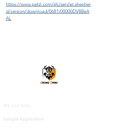
https://www.petzl.com/sfc/servlet.shepher
d/version/download/0681r00000DV8BeA
AL
VikingOmni PPE
We can help
Sample Application
You are welcome to request a sample garment to try
on