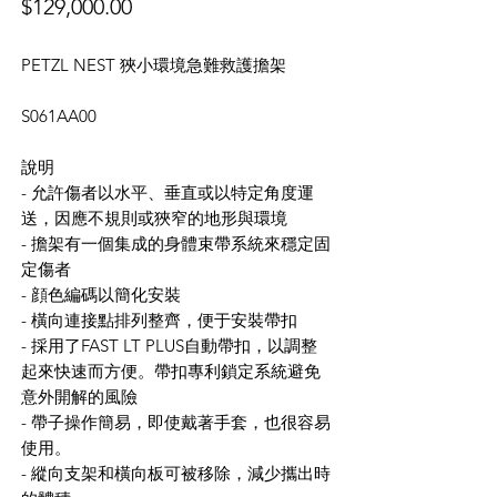
價
$129,000.00
格
PETZL NEST 狹小環境急難救護擔架
S061AA00
說明
- 允許傷者以水平、垂直或以特定角度運
送，因應不規則或狹窄的地形與環境
- 擔架有一個集成的身體束帶系統來穩定固
定傷者
- 顔色編碼以簡化安裝
- 橫向連接點排列整齊，便于安裝帶扣
- 採用了FAST LT PLUS自動帶扣，以調整
起來快速而方便。帶扣專利鎖定系統避免
意外開解的風險
- 帶子操作簡易，即使戴著手套，也很容易
使用。
- 縱向支架和橫向板可被移除，減少攜出時