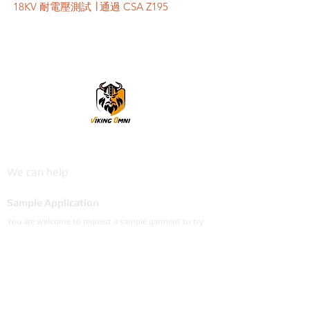
18KV 耐電壓測試 ∣ 通過 CSA Z195
VikingOmni PPE
We can help
Sample Application
You are welcome to request a sample garment to try
on
歡迎申請樣衣試穿。
サイズ確認等、試着用サンプルをご希望の方はお気軽に
お問い合わせください。