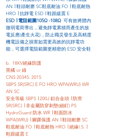
AN ∣ 鞋頭耐磨 SC鞋底耐油 FO ∣ 鞋底耐熱
HRO ∣ 抗靜電 ESD ∣ 鞋跟緩震 E
ESD ∣ 電阻範圍105Ω -108Ω
可有效將體內
微弱電荷導出，避免靜電累積而產生的放
電反應(產生火花)，防止職災發生及高精度
機電設備之損害如需更高效的抗靜電功
能，可選擇電阻範圍更精密的 ESD 安全鞋
b. 18KV絕緣防護
黑橘 or 綠
CNS 20345: 2015
SBPS SR(SRC) E FO HRO WPA(WRU) WR
AN SC
安全等級 SBPS ∣ 200J 鋁合金頭 ∣ 防滑
SR(SRC) ∣ 非金屬防穿刺墊(細釘) PS
HydroGuard 防水 WR ∣ 鞋面防水
WPA(WRU) ∣ 腳踝保護 AN ∣ 鞋頭耐磨 SC
鞋底耐油 FO ∣ 鞋底耐熱 HRO ∣ 絕緣I.S. ∣
鞋跟緩震 E