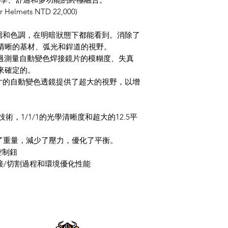
r Helmets NTD 22,000)
圍和色調，在明暗狀態下都能看到。消除了
清晰的基材、弧光和銲道的視野。
過測量自動變色焊接鏡片的模糊度、失真
來確定的。
寸的自動變色透鏡提供了超大的視野，以增
技術，
1/1/1
的光學清晰度和超大的
12.5
平
了重量，減少了壓力，優化了平衡。
控制鈕
接
/
切割過程和環境優化性能