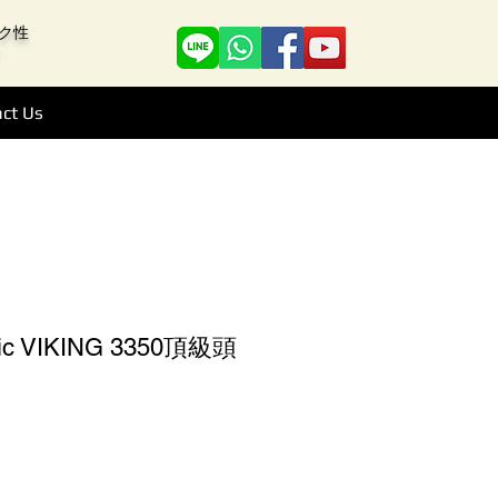
アーク性
ct Us
ctric VIKING 3350頂級頭