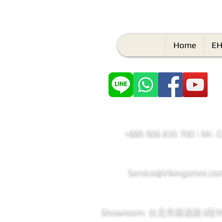
Home
EH
+886 906 835 700 | Mr. 
Service@Vikingomni.co
​Showroom: 台北市南港路3段