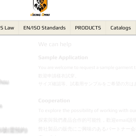
VikingOmni PPE
S Law
EN/ISO Standards
PRODUCTS
Catalogs
We can help
Sample Application
You are welcome to request a sample garment t
歡迎申請樣衣試穿。
Chou
サイズ確認等、試着用サンプルをご希望の方は
Cooperation
m
To explore the possibility of working with ou
探索與我們產品合作的可能性，歡迎email說
95號(需預約)
弊社製品の販売にご興味のあるパートナー会