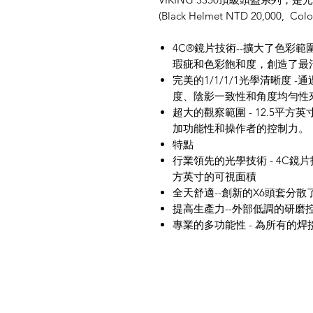
(Black Helmet NTD 20,000, Colo
4C®
鏡片技術
--
擴大了色彩範
瑕疵和色彩飽和度，創造了最
完美的
1/1/1/1
光學清晰度
-
通
度、陰影一致性和角度均勻性
超大的觀察範圍
- 12.5
平方英
加功能性和操作者的控制力。
特點
行業領先的光學技術
- 4C
鏡片
方英寸的可視面積
全天舒適
--
創新的
X6
頭套分散
提高生產力
--
外部低調的研磨
專業的多功能性
-
為所有的焊