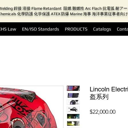
Welding 銲接 溶接 Flame Retardant 阻燃 難燃性 Arc Flach 抗電弧 耐
Chemicals 化學防護 化学保護 ATEX 防爆 Marine 海事 海洋事業従事者向け
EHS Law
EN/ISO Standards
PRODUCTS
Catalogs
Conta
Lincoln Ele
盔系列
價
$22,000.00
格