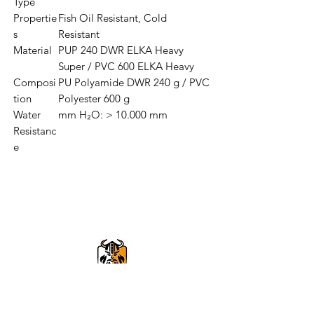
Type
Propertie
Fish Oil Resistant, Cold
s
Resistant
Material
PUP 240 DWR ELKA Heavy
Super / PVC 600 ELKA Heavy
Composi
PU Polyamide DWR 240 g / PVC
tion
Polyester 600 g
Water
mm H₂O: > 10.000 mm
Resistanc
e
VikingOmni PPE