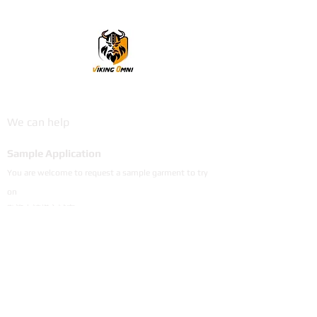
VikingOmni PPE
We can help
Sample Application
You are welcome to request a sample garment to try
on
歡迎申請樣衣試穿。
サイズ確認等、試着用サンプルをご希望の方はお気軽に
お問い合わせください。
Cooperation
To explore the possibility of working with our
products, please email us.