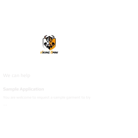
VikingOmni PPE
We can help
Sample Application
You are welcome to request a sample garment to try
on
歡迎申請樣衣試穿。
サイズ確認等、試着用サンプルをご希望の方はお気軽に
お問い合わせください。