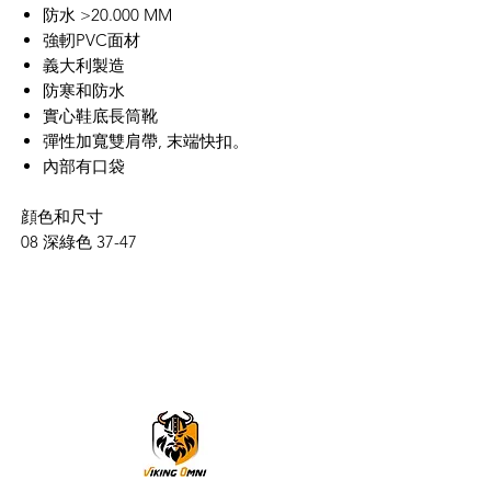
防水 >20.000 MM
強軔PVC面材
義大利製造
防寒和防水
實心鞋底長筒靴
彈性加寬雙肩帶, 末端快扣。
內部有口袋
顔色和尺寸
08 深綠色 37-47