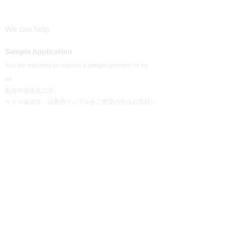
VikingOmni PPE
We can help
Sample Application
You are welcome to request a sample garment to try
on
歡迎申請樣衣試穿。
サイズ確認等、試着用サンプルをご希望の方はお気軽に
お問い合わせください。
Cooperation
To explore the possibility of working with our
products, please email us.
探索與我們產品合作的可能性，歡迎email說明。
弊社製品の販売にご興味のあるパートナー会社様は
メールにてご連絡頂けると幸いです。